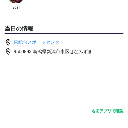
yosi
🎾 活動内容
○初心者向け体験会（随時）パドル貸出し有り
当日の情報
○定期的な練習会
東総合スポーツセンター
火曜・木曜・日曜 13時〜
9500893 新潟県新潟市東区はなみずき
今後は夜も検討中
💰 参加費
参加人数でコート代をシェアします。
👉 「ちょっとやってみたい！」と思った方、連絡お待ち
しています。
地図アプリで確認