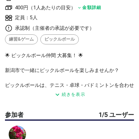
400円（1人あたりの目安）
金額詳細
定員：5人
承認制（主催者の承認が必要です）
練習&ゲーム
ピックルボール
🌟 ピックルボール仲間 大募集！ 🌟
新潟市で一緒にピックルボールを楽しみませんか？
ピックルボールは、テニス・卓球・バドミントンを合わせ
たような新スポーツ！
続きを表示
ルールはとてもシンプルで、すぐに楽しめます。
体を動かしたい方、仲間をつくりたい方、親子、夫婦で一
参加者
1/5 ユーザー
緒に楽しみたい方、大歓迎です！
日本ピックルボール協会公認のコーディネーターが在籍し
ているので、初日からパドルの握り方からルールの説明、
ゲームが出来るまでお世話いたします。