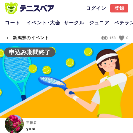
ログイン
登録
コート
イベント･大会
サークル
ジュニア
ベテラ
新潟県のイベント
153
0
申込み期間終了
主催者
yosi