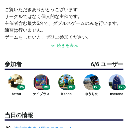
ご覧いただきありがとうございます！
サークルではなく個人的な主催です。
主催者含む最大6名で、ダブルスゲームのみを行います。
練習は行いません。
ゲームをしたい方、ぜひご参加ください。
続きを表示
※当日同じコートで13時から練習も行います。可能な方は
そちらもご参加お待ちしてます！
参加者
6/6 ユーザー
◆募集レベル◆
Level5中級 〜 Level7上級
※年齢・性別・国籍制限ありません。
Lv.5
Lv.5
Lv.5
Lv.5
Lv.5
tetsu
ケイプラス
Kanno
ゆうりの
masano
◆内容◆
最初のゲームのみ、サービス練習各サイド2本ずつ打って
もらい、すぐにゲームに入ります。
当日の情報
ゲームはテニスベアの対戦表で行っていきます。（4ゲー
ム消化、アドバンテージなし1本勝負、2ゲームでコート