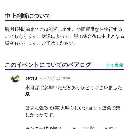
明るく、楽しく、まじめにテニスをしようと思います。
お気軽にご参加ください。
中止判断について
よろしくお願いします！
原則1時間前までには判断します。小雨程度なら決行する
こともあります。状況によって、現地集合後に中止となる
場合もあります。ご了承ください。
このイベントについてのベアログ
全て表示
tetsu
2026/7/4(土) 19:50
本日はご参加いただきありがとうございました
🙇
皆さん強敵で(笑)素晴らしいショット連発で楽
しかったです。
またご一緒の際は、よろしくお願いします！