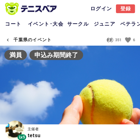
ログイン
登録
コート
イベント･大会
サークル
ジュニア
ベテラ
千葉県のイベント
351
6
満員
申込み期間終了
主催者
tetsu
Lv.5