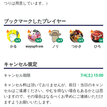
を充分に済ませておいてください。
つりは用意しています。）
・主催者の仕事の都合、参加者全体のバランスの関係等
で、承認・否認の連絡が遅れる場合があります。また、ア
クティビティ非公開の方（過去にご参加いただいたことの
ブックマークしたプレイヤー
ある方は除く）も承認・否認の連絡が遅れる場合がありま
す。
・申請が重複した場合は、アクティビティ等公開の方を優
先させていただく場合があります。
Lv.5
Lv.5
Lv.5
Lv.5
Lv.5
・いろいろな方がいらっしゃるので、レベル差、テニスス
かる
wayupfrom
ノリ
つかさ
ひろ
タイルの違い等は許容していただけるようお願いいたしま
す。
・水分補給、休憩等は遠慮なく各自で適宜お願いいたしま
キャンセル規定
す。
・コロナ対策はご自身でお願いいたします。
キャンセル期限
7/4(土) 15:00
・フォームチェックのため、動画を撮影することがありま
キャンセル料は頂いておりませんが、前日・当日のキャン
す。Youtube限定公開で共有いたします。
セルはご遠慮ください。やむを得ない場合もあるかとは思
・スポーツ保険等には加入しておりませんので、物損、怪
いますので、その場合はなるべくお早めにご連絡いただけ
我、事故、貴重品紛失等は自己責任でお願いいたします。
ますようお願いいたします。