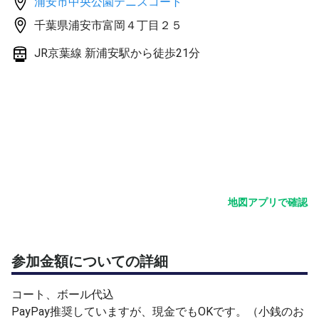
浦安市中央公園テニスコート
チェンジ）
千葉県浦安市富岡４丁目２５
◆集合場所・時間◆
JR京葉線 新浦安駅から徒歩21分
当日10分前くらいまでにチャットでコート番号をお知ら
せします。オムニコートです。直接コートに開始時間まで
にお集まりください。
◆ボール◆
主催者がNew Ballご用意いたします。
◆参加費◆
1人500円程度
地図アプリで確認
コート、ボール代込
PayPay推奨していますが、現金でもOKです。（小銭のお
つりは用意しています。）
参加金額についての詳細
◆備考◆
コート、ボール代込
・すぐにゲームに入りますので、ケガの無いよう、アップ
PayPay推奨していますが、現金でもOKです。（小銭のお