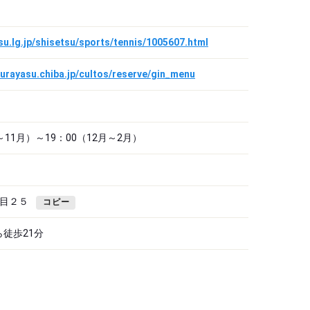
asu.lg.jp/shisetsu/sports/tennis/1005607.html
y.urayasu.chiba.jp/cultos/reserve/gin_menu
～11月）～19：00（12月～2月）
目２５
コピー
ら徒歩21分