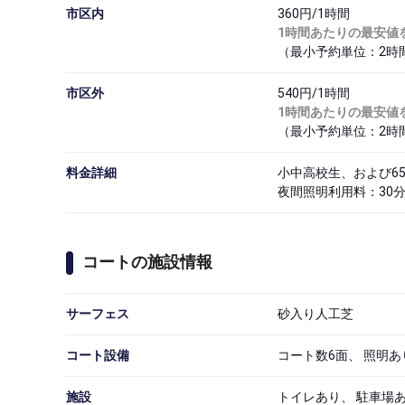
市区内
360円/1時間
1時間あたりの最安値
（最小予約単位：2時間 
市区外
540円/1時間
1時間あたりの最安値
（最小予約単位：2時間 
料金詳細
小中高校生、および6
夜間照明利用料：30分
コートの施設情報
サーフェス
砂入り人工芝
コート設備
コート数6面、 照明あ
施設
トイレあり、 駐車場