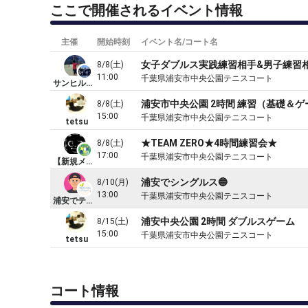
ここで開催されるイベント情報
主催
開始時刻
イベント名/コート名
女子ダブルス実践練習相手&男子練習
8/8(土)
11:00
千葉県浦安市中央公園テニスコート
サンヒルズＴＦ
浦安市中央公園 2時間 練習（基礎＆
8/8(土)
15:00
千葉県浦安市中央公園テニスコート
tetsu
★TEAM ZERO★4時間練習会★
8/8(土)
17:00
千葉県浦安市中央公園テニスコート
【新規メンバー募集中】TEAM ZERO
浦安でシングルス🔵
8/10(月)
13:00
千葉県浦安市中央公園テニスコート
浦安でテニス🎾
浦安中央公園 2時間 ダブルスゲーム
8/15(土)
15:00
千葉県浦安市中央公園テニスコート
tetsu
コート情報