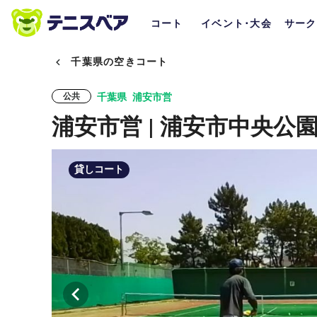
コート
イベント･大会
サーク
千葉県の空きコート
千葉県
浦安市営
公共
浦安市営 | 浦安市中央公
貸しコート