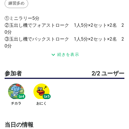
練習多め
①ミニラリー5分
②玉出し機でフォアストローク 1人5分×2セット×2名 2
0分
③玉出し機でバックストローク 1人5分×2セット×2名 2
0分
※待ち時間中に玉拾いが必要です。ご理解いただければ。
続きを表示
フォアだけしたい、バックだけしたいなどはオッケーで
す。
参加者
2/2 ユーザー
④残り時間はロングラリーに使います！
1時間だけですが練習したい方は是非お願い致します。
Lv.4
Lv.5
※球出し機を使った初めての企画の為、グダグダになるか
チカラ
おにく
もです。うまくマシン使えなかったら、1時間ラリー練習
しましょう。
当日の情報