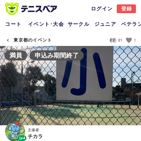
ログイン
登録
コート
イベント･大会
サークル
ジュニア
ベテラ
東京都のイベント
81
1
満員
申込み期間終了
主催者
チカラ
Lv.4