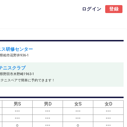
ログイン
登録
ニス研修センター
千葉県柏市花野井936-1
テニスクラブ
千葉県野田市木野崎1963-1
はテニスベアで簡単に予約できます！
男S
男D
女S
女D
---
---
---
---
---
---
---
---
○
---
○
---