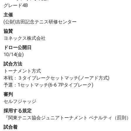
グレード4B
主催
(公財)吉田記念テニス研修センター
協賛
ヨネックス株式会社
ドロー公開日
10/14(金)
試合方法
トーナメント方式
本戦：３タイブレークセットマッチ(ノーアド方式)
予選：1セットマッチ(6-6 7Pタイブレーク)
審判
セルフジャッジ
採用する規定
『関東テニス協会ジュニアトーナメント ペナルティ（罰則
試合着