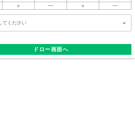
○
---
○
---
してください
ドロー画面へ