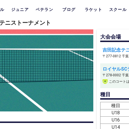
ル
ジュニア
ベテラン
ブログ
ラケット
スクール
アテニストーナメント
大会会場
吉田記念テ
〒277-0812 
ロイヤルSC
〒278-0002 
このコート
種目
種目
U18
U16
U14