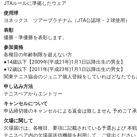
JTAルールに準拠したウェア
使用球
ヨネックス ツアープラチナム（JTA公認球・２球使用）
表彰
優勝・準優勝を表彰します。
参加資格
各種目の年齢制限を超えない方
●14歳以下【2009年(平成21年)1月1日以降出生の男女】
●12歳以下【2011年(平成23年)1月1日以降出生の男女】
関東テニス協会のジュニア個人登録をしていればどなたでも
申し込み方法
テニスベアからエントリー
キャンセルについて
申込締切後のキャンセルによる返金は致しません 予めご了承
欠場に関して
欠場届けは、各種目、要項に記載されている予選および 本戦初
テニスベア内の欠場届送信機能を利用して、ご提出ください