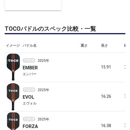
TOCOパドルのスペック比較・一覧
イメージ
パドル名
重さ
長さ
幅
TOCO
2025年
15.91
7.
EMBER
エンバー
TOCO
2025年
16.26
7.4
EVOL
エヴォル
TOCO
2025年
16.38
7.4
FORZA