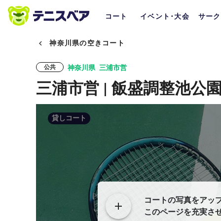
コート
イベント･大会
サーク
神奈川県の空きコート
神奈川県
三浦市営
公共
三浦市営 | 飯盛調整池公
貸しコート
コートの写真をアッ
このページを充実さ