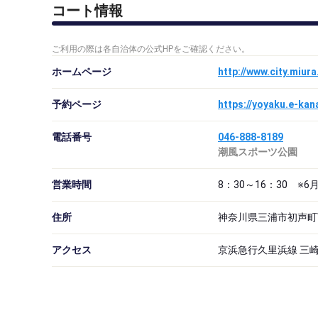
コート情報
ご利用の際は各自治体の公式HPをご確認ください。
ホームページ
http://www.city.miur
予約ページ
https://yoyaku.e-ka
電話番号
046-888-8189
潮風スポーツ公園
営業時間
8：30～16：30 ※6
住所
神奈川県三浦市初声町
アクセス
京浜急行久里浜線 三