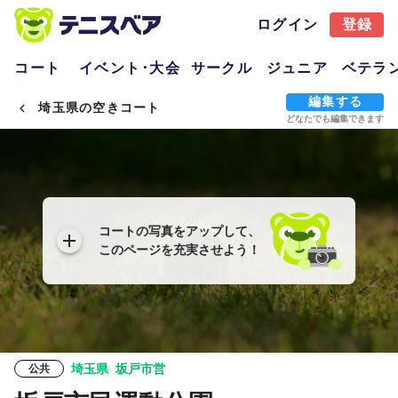
ログイン
登録
コート
イベント･大会
サークル
ジュニア
ベテラ
編集する
埼玉県の空きコート
どなたでも編集できます
コートの写真をアップして、
このページを充実させよう！
埼玉県
坂戸市営
公共