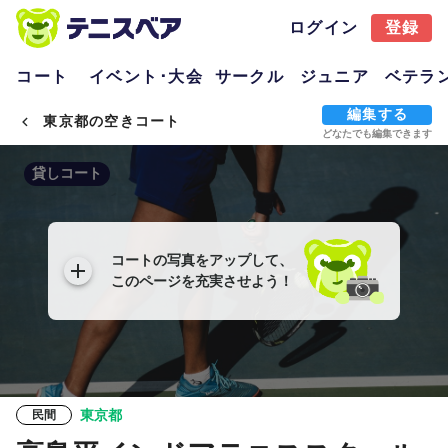
ログイン
登録
コート
イベント･大会
サークル
ジュニア
ベテラ
編集する
東京都の空きコート
どなたでも編集できます
貸しコート
コートの写真をアップして、
このページを充実させよう！
東京都
民間