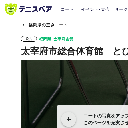
コート
イベント･大会
サーク
福岡県の空きコート
福岡県
太宰府市営
公共
太宰府市総合体育館 と
コートの写真をアッ
このページを充実さ