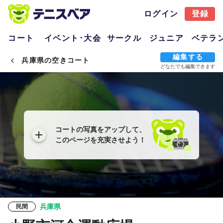
ログイン
登録
コート
イベント･大会
サークル
ジュニア
ベテラ
編集する
兵庫県の空きコート
どなたでも編集できます
コートの写真をアップして、
このページを充実させよう！
兵庫県
民間