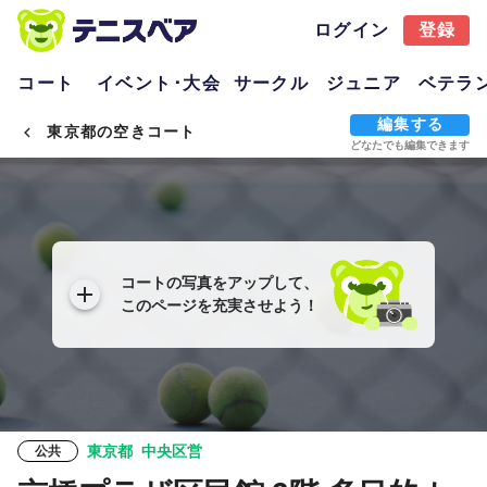
ログイン
登録
コート
イベント･大会
サークル
ジュニア
ベテラ
編集する
東京都の空きコート
どなたでも編集できます
コートの写真をアップして、
このページを充実させよう！
東京都
中央区営
公共