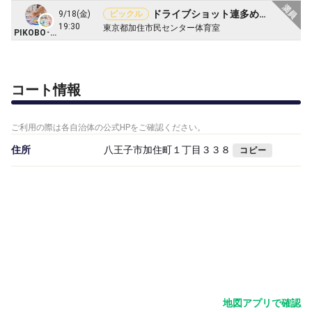
ドライブショット連多め💛@加住市民センター八王子
9/18(金)
ピックル
19:30
東京都加住市民センター体育室
PIKOBO･8O2
コート情報
ご利用の際は各自治体の公式HPをご確認ください。
住所
八王子市加住町１丁目３３８
コピー
地図アプリで確認