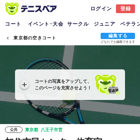
ログイン
登録
コート
イベント･大会
サークル
ジュニア
ベテラ
編集する
東京都の空きコート
どなたでも編集できます
コートの写真をアップして、
このページを充実させよう！
東京都
八王子市営
公共