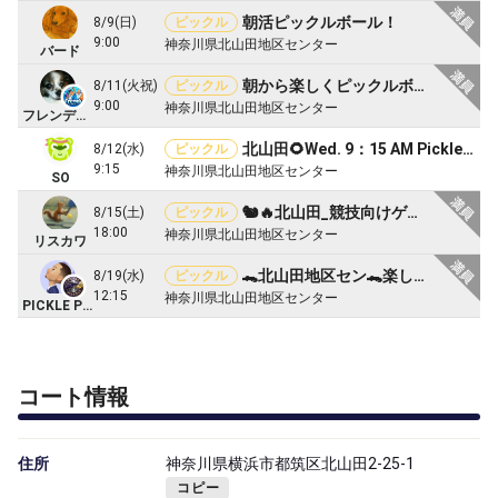
朝活ピックルボール！
8/9(日)
ピックル
9:00
神奈川県北山田地区センター
バード
朝から楽しくピックルボール!!@北山田地区センター
8/11(火祝)
ピックル
9:00
神奈川県北山田地区センター
フレンディPBC
北山田🌻Wed. 9：15 AM Pickleball - Enjoy!
8/12(水)
ピックル
9:15
神奈川県北山田地区センター
SO
🐿️🔥北山田_競技向けゲーム練習会
8/15(土)
ピックル
18:00
神奈川県北山田地区センター
リスカワ
🐊北山田地区セン🐊楽しくゆる〜くピックル練習(パドル貸出可)
8/19(水)
ピックル
12:15
神奈川県北山田地区センター
PICKLE PISTOLS
コート情報
住所
神奈川県横浜市都筑区北山田2-25-1
コピー