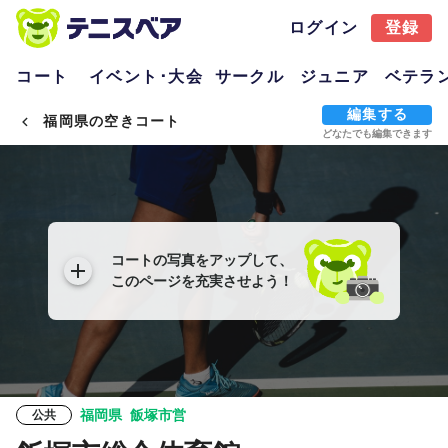
ログイン
登録
コート
イベント･大会
サークル
ジュニア
ベテラ
編集する
福岡県の空きコート
どなたでも編集できます
コートの写真をアップして、
このページを充実させよう！
福岡県
飯塚市営
公共