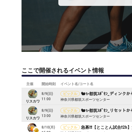
ここで開催されるイベント情報
主催
開始時刻
イベント名/コート名
🐿️✨都筑ｽﾎﾟｾﾝ_ディン
8/9(日)
ピックル
11:00
神奈川県都筑スポーツセンター
リスカワ
🐿️✨都筑ｽﾎﾟｾﾝ_リセッ
8/9(日)
ピックル
13:00
神奈川県都筑スポーツセンター
リスカワ
急募❗️❗️【とことん試合❗
8/10(月)
ピックル