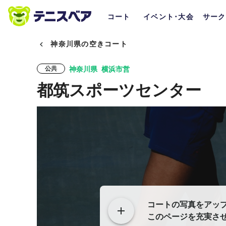
コート
イベント･大会
サーク
神奈川県の空きコート
神奈川県
横浜市営
公共
都筑スポーツセンター
コートの写真をアッ
このページを充実さ