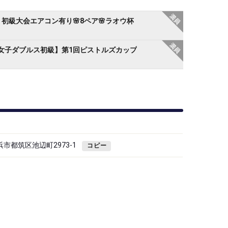
初級大会エアコン有り🌸8ペア🌸ラオウ杯
【女子ダブルス初級】第1回ピストルズカップ
横浜市都筑区池辺町2973-1
コピー