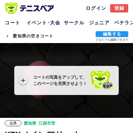
ログイン
登録
コート
イベント･大会
サークル
ジュニア
ベテラ
編集する
愛知県の空きコート
どなたでも編集できます
コートの写真をアップして、
このページを充実させよう！
愛知県
江南市営
公共