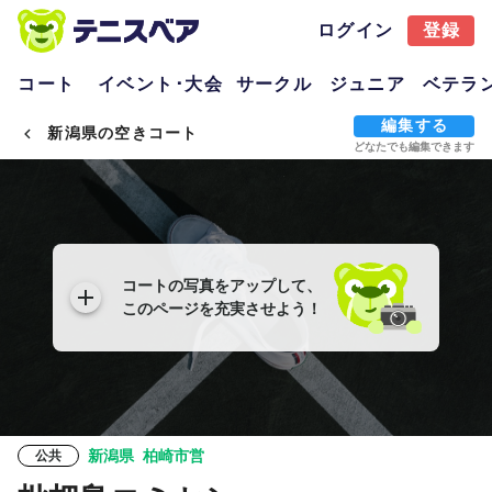
ログイン
登録
コート
イベント･大会
サークル
ジュニア
ベテラ
編集する
新潟県の空きコート
どなたでも編集できます
コートの写真をアップして、
このページを充実させよう！
新潟県
柏崎市営
公共