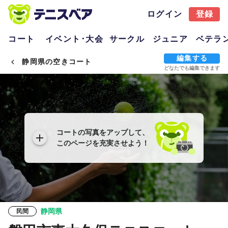
ログイン
登録
コート
イベント･大会
サークル
ジュニア
ベテラ
編集する
静岡県の空きコート
どなたでも編集できます
コートの写真をアップして、
このページを充実させよう！
静岡県
民間