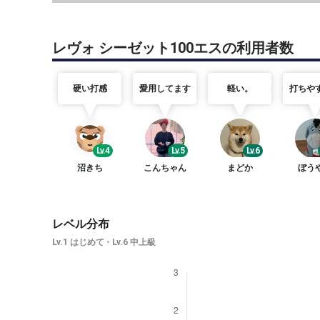
レヴォ シーゼット100エスの利用者数
硬い打感
愛用してます
軽い。
打ちや
Lv.4
Lv.5
Lv.6
沼きち
こんちゃん
まどか
ぼう
レベル分布
Lv.1 はじめて - Lv.6 中上級