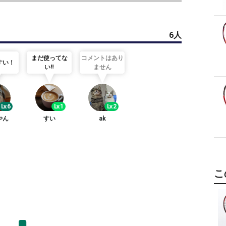
6人
まだ使ってな
コメントはあり
すい！
い‼︎
ません
Lv.6
Lv.1
Lv.2
やん
すい
ak
こ