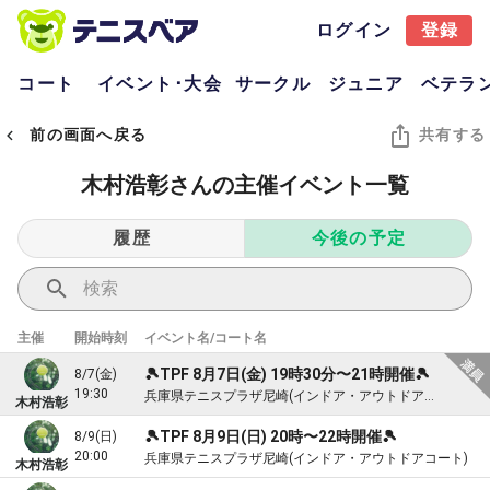
ログイン
登録
コート
イベント･大会
サークル
ジュニア
ベテラ
前の画面へ戻る
共有する
木村浩彰さんの主催イベント一覧
履歴
今後の予定
主催
開始時刻
イベント名/コート名
🎾TPF 8月7日(金) 19時30分〜21時開催🎾
8/7(金)
19:30
兵庫県テニスプラザ尼崎(インドア・アウトドアコート)
木村浩彰
🎾TPF 8月9日(日) 20時〜22時開催🎾
8/9(日)
20:00
兵庫県テニスプラザ尼崎(インドア・アウトドアコート)
木村浩彰