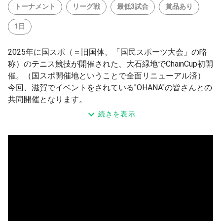
トーナメント
リーグ戦
最低3試合
賞品あり
1日
2025年に国スポ（＝旧国体、「国民スポーツ大会」の略
称）のテニス競技が開催された、大石緑地でChainCup初開
催。（国スポ開催地ということで全面リニューアル済）
今回、滋賀でイベントをされている"OHANA"の皆さんとの
共同開催となります。
地元滋賀から、遠方から、ぜひご来場くださいませ！会場
続きを表示
でお待ちしております。
・主催 OHANA、Chain
・クラス オープン（どなたでも参加いただけます）
・種目 ３本制男子団体（S×D×D）
・登録 男性５名推奨、最低４名（重複は１名までOK)
・形式 ６ゲーム先取／ノーアド／5-5タイブレーク（7p
tマッチ）
予選リーグ後、順位別トーナメント（最低3試合予定）