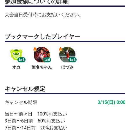
参加金額についての詳細
https://www.tennisbear.net/user/366954/info
大会当日受付時にお支払いください。
理念について
『テニスで、人生は変えられる』
OHNANAは、そんな想いから生まれたテニスチームです。
ブックマークしたプレイヤー
創設者・二塚裕介が、日本の大会を勝ち進み、
決勝の舞台として訪れた ハワイ。
イルカが跳ねる海、穏やかな空気、
Lv.6
Lv.6
Lv.6
日本では味わえない非日常の中で感じた
オカ
無名ちゃん
ほづみ
「テニスを頑張れば、人生は幸せに変えらる」という確
信。
キャンセル規定
そしてもう一つ。
テニスを通して出会った仲間たちの存在。
キャンセル期限
3/15(日) 0:00
年齢や立場を超えて支え合える縁、
当日〜前々日 100%お支払い
今も続く深い 絆。
3日前〜6日前 50%お支払い
7日前〜14日前 20%お支払い
ハワイの言葉 「OHANA（家族・大切な仲間）」 のよう