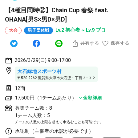
【4種目同時②】Chain Cup 春祭 feat.
OHANA[男S×男D×男D]
Lv.2 初心者 ~ Lv.9 プロ
大会
男子団体戦
共有する
保存する
2026/3/29(日) 9:00-17:00
大石緑地スポーツ村
〒520-2262 滋賀県大津市大石淀１丁目３−３２
12面
17,500円（1チームあたり）
金額詳細
募集チーム数：8
1チーム人数：5
チームの人数の上限を超えて申込むことも可能です。
承認制（主催者の承認が必要です）