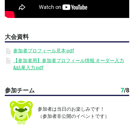
※８チームの場合、本戦トーナメント、コンソレ、コン
ソレのコンソレの場合あり
・アップ サーブ練のみ
・屋外砂入り人工芝コート最大12面（13〜24番コート）
・受付 8:30～8:40 （20番と24番コートの間にある東
大会資料
屋）
・試合開始 9:00〜順次
参加者プロフィール見本.pdf
・締切 定員に達し次第（満員時はキャンセル通知待ちの
【参加者用】参加者プロフィール情報:オーダー入力
登録を）
&結果入力.pdf
・駐車場 無料（第３駐車場がコートに近くてオススメ）
朝は8：00から車が入れ、夕方は18：00まで
・昼食 各自のタイミング（試合開始後の買い出しは難し
参加チーム
7
/
8
いと思います）
━━━━━━━━━━━━━━
参加者は当日のお楽しみです！
■当日の進行にはテニスベアの機能を活用
（参加者非公開のイベントです）
登録方法は、この大会ページに添付しているPDFを参照く
ださい