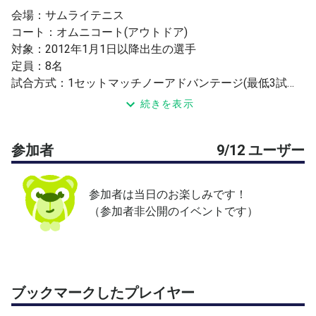
会場：サムライテニス
コート：オムニコート(アウトドア)
対象：2012年1月1日以降出生の選手
定員：8名
試合方式：1セットマッチノーアドバンテージ(最低3試合
行います)
続きを表示
参加費：3000円
人数が集まらなかった場合、男女混合になる場合がござい
参加者
9/12 ユーザー
ます。
参加者は当日のお楽しみです！
（参加者非公開のイベントです）
ブックマークしたプレイヤー