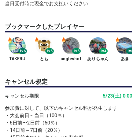
当日受付時に現金でお支払いください
Chain公式サイト
https://chaincup.info/
ブックマークしたプレイヤー
Lv.6
Lv.5
Lv.5
Lv.4
Lv.6
TAKERU
とも
angleshot
ありちゃん
あき
キャンセル規定
キャンセル期限
5/23(土) 0:00
参加費に対して、以下のキャンセル料が発生します
・大会前日～当日（100％）
・6日前〜2日前（50％）
・14日前～7日前（20％）