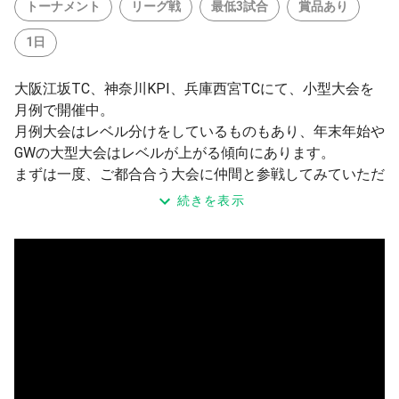
トーナメント
リーグ戦
最低3試合
賞品あり
1日
大阪江坂TC、神奈川KPI、兵庫西宮TCにて、小型大会を
月例で開催中。
月例大会はレベル分けをしているものもあり、年末年始や
GWの大型大会はレベルが上がる傾向にあります。
まずは一度、ご都合合う大会に仲間と参戦してみていただ
けますと嬉しく思います。
続きを表示
━━━━━━━━━━━━━━
◾️今大会の詳細
・中上級までクラス（ベアLv6まで）
・受付8：30～8：40（15番コート前）
・試合開始 9：00〜
・シングルス1本、ダブルス2本の男子団体
・最低男性4名（1名は重複OK）、5名以上推奨
・3〜4チームのリーグ戦後、順位別トーナメント（最低3
試合）