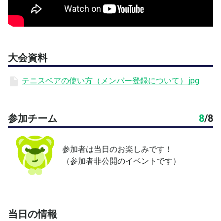
・6ゲーム先取／ノーアド／5-5タイブレーク（7ptマッ
チ）
※天候や申込数などで大会形式が変わる可能性があります
→4〜5チームの場合はラウンドロビンなど
大会資料
※テニスベアのチームにメンバー登録のご協力をお願いし
ます
テニスベアの使い方（メンバー登録について）.jpg
→オーダー入力や結果報告をテニスベア上で行うのに必
要なため
参加チーム
8
/
8
【会場・周辺施設情報】
・屋外ハードコート
・コンビニ 徒歩5,6分。食料＆ドリンクはなるべく事前
参加者は当日のお楽しみです！
購入を
（参加者非公開のイベントです）
・自販機＆ウォータークーラー あります
・更衣室＆シャワー 利用可
・駐車場 4時間まで無料（フロントにて割引）
当日の情報
━━━━━━━━━━━━━━