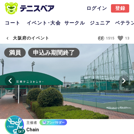
ログイン
登録
コート
イベント･大会
サークル
ジュニア
ベテラ
大阪府のイベント
1515
13
満員
申込み期間終了
主催者
アンバサダー
Chain
Lv.7