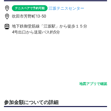
■当日の進行にはテニスベアの機能を活用
江坂テニスセンター
テニスベアで予約可能
吹田市芳野町13-50
登録期限目安→大会1週間前
地下鉄御堂筋線「江坂駅」から徒歩１５分
メンバー登録できない、レベル感が分からないなど、ご不
4号出口から送迎バス約5分
明点はお気軽に大会事務局までお問い合わせください。
━━━━━━━━━━━━━━
Chainは、日本各地で「Chain Cup」という団体戦を中心
に、参加者50名ほどコンパクトな大会から、観客500名ほ
どのプロイベントまで、さまざまなテニスイベントを手が
けております。
大会は、どなたでも参加可能なオープンクラスがメインで
すが、年齢別やレベル別の大会も不定期で開催中。どのレ
ベルも真剣勝負で、その中に笑いあり涙あり…団体戦なら
地図アプリで確認
ではの応援や雰囲気を楽しんでいただいております。
公式LINEでは大会情報やお得なクーポンなどを発信中！
参加金額についての詳細
https://lin.ee/E0J66nD