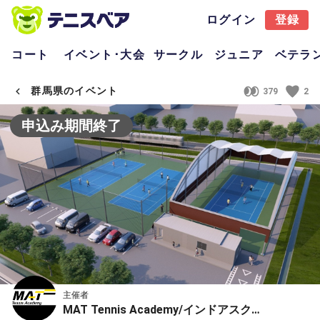
ログイン
登録
コート
イベント･大会
サークル
ジュニア
ベテラ
群馬県のイベント
379
2
申込み期間終了
主催者
MAT Tennis Academy/インドアスクール