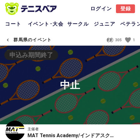
ログイン
登録
コート
イベント･大会
サークル
ジュニア
ベテラ
群馬県のイベント
305
1
申込み期間終了
中止
主催者
MAT Tennis Academy/インドアスクール