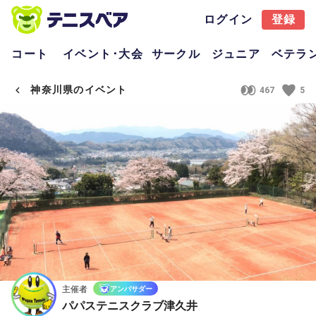
ログイン
登録
コート
イベント･大会
サークル
ジュニア
ベテラ
神奈川県のイベント
467
5
主催者
アンバサダー
パパステニスクラブ津久井