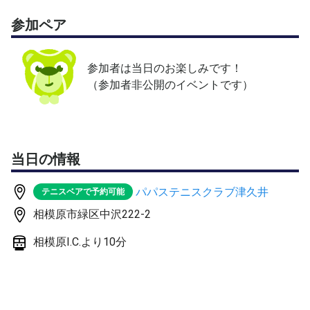
くはリーグ戦
全試合6ゲーム先取ノーアドバンテージ方式
参加ペア
【備考】
・3試合保証
参加者は当日のお楽しみです！
・中止の場合は1時間前にチャットにてご連絡いたします
（参加者非公開のイベントです）
・ゴミは持ち帰りのご協力をお願いいたします
※缶・ペットボトルは会場に設置のゴミ箱をご利用くださ
い
当日の情報
【キャンセル待ちのお客様】
キャンセル待ちの方がいらっしゃるイベントでキャンセル
パパステニスクラブ津久井
テニスベアで予約可能
が出た場合、「キャンセル待ちの方全員に連絡がいき、エ
相模原市緑区中沢222-2
ントリーした方から参加できる形式」になっております。
キャンセル料発生期限付近はキャンセルがでやすくなって
相模原I.C.より10分
おりますので、メールのご確認をよろしくお願いいたしま
す。