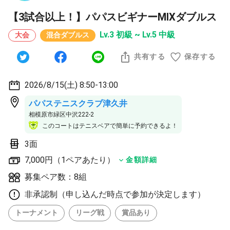
【3試合以上！】パパスビギナーMIXダブルス
Lv.3 初級 ~ Lv.5 中級
大会
混合ダブルス
共有する
保存する
2026/8/15(土) 8:50-13:00
パパステニスクラブ津久井
相模原市緑区中沢222-2
このコートはテニスベアで簡単に予約できるよ！
3面
7,000円（1ペアあたり）
金額詳細
募集ペア数：8組
非承認制（申し込んだ時点で参加が決定します）
トーナメント
リーグ戦
賞品あり