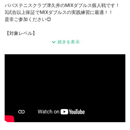
パパステニスクラブ津久井のMIXダブルス個人戦です！
3試合以上保証でMIXダブルスの実践練習に最適！！
是非ご参加ください😊
【対象レベル】
・テニススクール中級までの方
続きを表示
・テニスベアレベル5までの方
最少催行人数は4組です。
【集合時間】
8:30フロント受付開始、8:50集合、9:00試合開始、13:00
頃終了予定
【試合形式】
4組開催・・・総当たりリーグ戦後、順位決定戦
5組開催・・・総当たりリーグ戦
6組開催・・・✕印リーグ戦
7組以上開催・・・リーグ戦後、順位別トーナメントもし