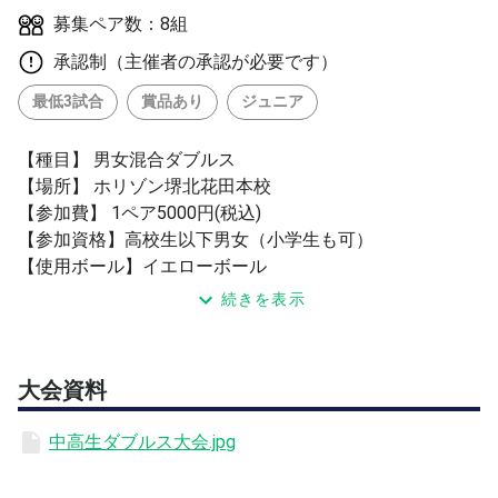
募集ペア数：8組
承認制（主催者の承認が必要です）
最低3試合
賞品あり
ジュニア
【種目】 男女混合ダブルス
【場所】 ホリゾン堺北花田本校
【参加費】 1ペア5000円(税込)
【参加資格】高校生以下男女（小学生も可）
【使用ボール】イエローボール
★優勝・準優勝に賞状と賞品
続きを表示
※大会参加費は当日支払い現金のみとなります。
大会資料
中高生ダブルス大会.jpg