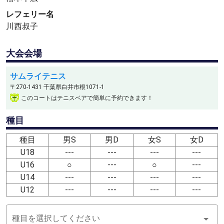
レフェリー名
川西叔子
大会会場
サムライテニス
〒270-1431 千葉県白井市根1071-1
このコートはテニスベアで簡単に予約できます！
種目
種目
男S
男D
女S
女D
U18
---
---
---
---
U16
○
---
○
---
U14
---
---
---
---
U12
---
---
---
---
種目を選択してください