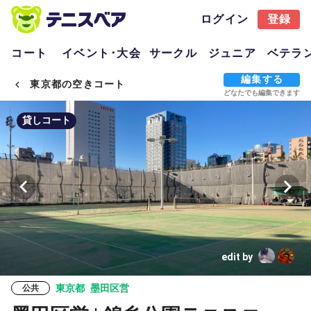
ログイン
登録
コート
イベント･大会
サークル
ジュニア
ベテラ
編集する
東京都の空きコート
どなたでも編集できます
貸しコート
edit by
東京都
墨田区営
公共