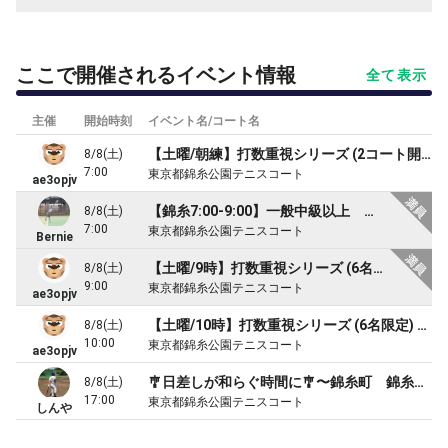
ここで開催されるイベント情報
全て表示
主催
開始時刻
イベント名/コート名
【土曜/朝練】打数重視シリーズ (2コート開催) 待ち時間ほぼなし集中練習会 ＠錦糸公園テニスコート
8/8(土)
7:00
東京都錦糸公園テニスコート
ae3opjv
【錦糸7:00-9:00】一般中級以上 ラリー中心練習会(シングルス寄り)
8/8(土)
7:00
東京都錦糸公園テニスコート
Bernie
【土曜/9時】打数重視シリーズ (6名限定) 待ち時間ほぼない集中練習会＠錦糸公園テニスコート
8/8(土)
9:00
東京都錦糸公園テニスコート
ae3opjv
【土曜/10時】打数重視シリーズ (6名限定) 待ち時間ほぼない集中練習会＠錦糸公園テニスコート
8/8(土)
10:00
東京都錦糸公園テニスコート
ae3opjv
🎐日差しが和らぐ時間に🎐〜錦糸町 錦糸公園〜 楽しくダブルスしませんか✨
8/8(土)
17:00
東京都錦糸公園テニスコート
しんや