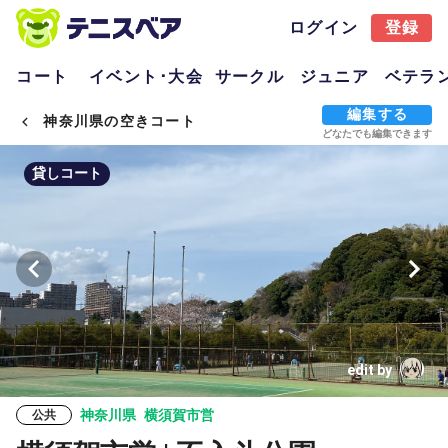
ログイン
登録
コート
イベント･大会
サークル
ジュニア
ベテラ
編集する
神奈川県の空きコート
どなたでも編集できます
貸しコート
edit by
神奈川県
横須賀市営
公共