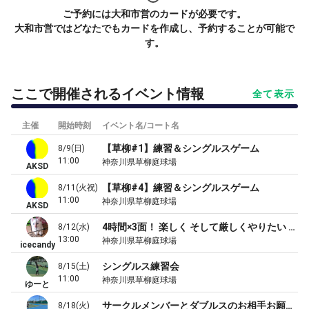
ご予約には大和市営のカードが必要です。
大和市営ではどなたでもカードを作成し、予約することが可能で
す。
ここで開催されるイベント情報
全て表示
主催
開始時刻
イベント名/コート名
【草柳#1】練習＆シングルスゲーム
8/9(日)
11:00
神奈川県草柳庭球場
AKSD
【草柳#4】練習＆シングルスゲーム
8/11(火祝)
11:00
神奈川県草柳庭球場
AKSD
4時間×3面！ 楽しく そして厳しくやりたい ダブルスの練習 & ゲーム💘
8/12(水)
13:00
神奈川県草柳庭球場
icecandy
シングルス練習会
8/15(土)
11:00
神奈川県草柳庭球場
ゆーと
サークルメンバーとダブルスのお相手お願い致します
8/18(火)