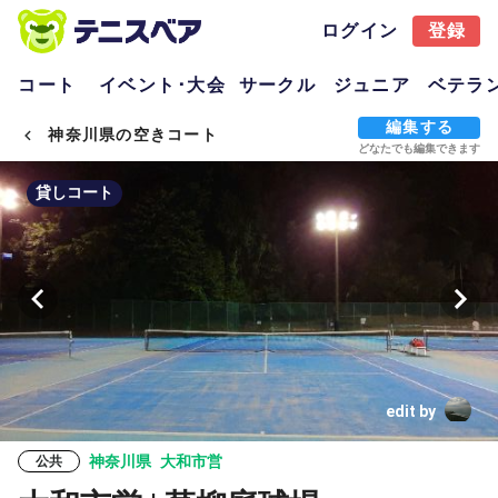
ログイン
登録
コート
イベント･大会
サークル
ジュニア
ベテラ
編集する
神奈川県の空きコート
どなたでも編集できます
貸しコート
edit by
神奈川県
大和市営
公共