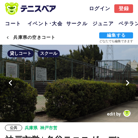
ログイン
登録
コート
イベント･大会
サークル
ジュニア
ベテラ
編集する
兵庫県の空きコート
どなたでも編集できます
貸しコート
スクール
edit by
兵庫県
神戸市営
公共