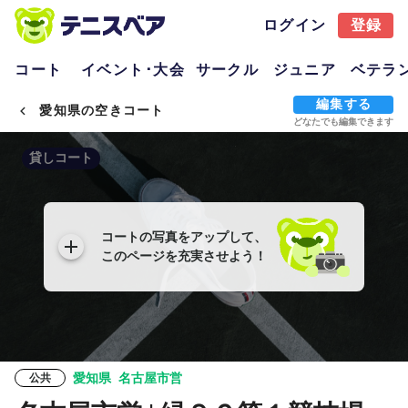
ログイン
登録
コート
イベント･大会
サークル
ジュニア
ベテラ
編集する
愛知県の空きコート
どなたでも編集できます
貸しコート
コートの写真をアップして、
このページを充実させよう！
愛知県
名古屋市営
公共