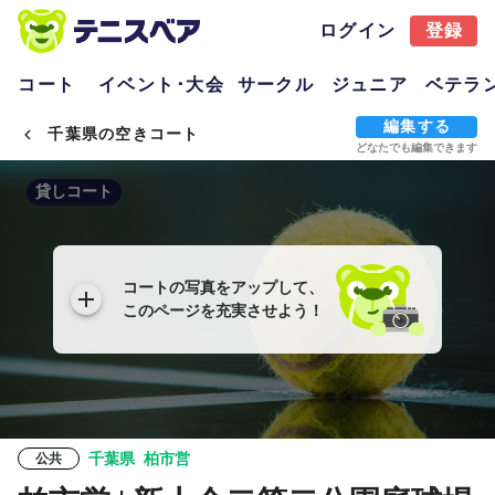
ログイン
登録
コート
イベント･大会
サークル
ジュニア
ベテラ
編集する
千葉県の空きコート
どなたでも編集できます
貸しコート
コートの写真をアップして、
このページを充実させよう！
千葉県
柏市営
公共