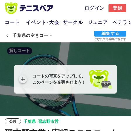
ログイン
登録
コート
イベント･大会
サークル
ジュニア
ベテラ
編集する
千葉県の空きコート
どなたでも編集できます
貸しコート
コートの写真をアップして、
このページを充実させよう！
千葉県
習志野市営
公共