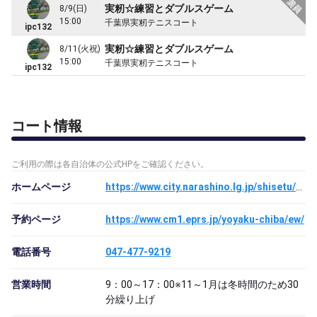
実籾☆練習とダブルスゲーム
8/9(日)
15:00
千葉県実籾テニスコート
ipc132
実籾☆練習とダブルスゲーム
8/11(火祝)
15:00
千葉県実籾テニスコート
ipc132
コート情報
ご利用の際は各自治体の公式HPをご確認ください。
ホームページ
https://www.city.narashino.lg.jp/shisetu/sports/mimomi_tennis.html
予約ページ
https://www.cm1.eprs.jp/yoyaku-chiba/ew/
電話番号
047-477-9219
営業時間
9：00～17：00※11～1月は冬時間のため30
分繰り上げ