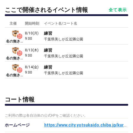
ここで開催されるイベント情報
全て表示
主催
開始時刻
イベント名/コート名
練習
8/10(月)
9:00
千葉県美しが丘近隣公園
名の無きテニスサークル（仮）
練習
8/13(木)
9:00
千葉県美しが丘近隣公園
名の無きテニスサークル（仮）
練習
8/14(金)
9:00
千葉県美しが丘近隣公園
名の無きテニスサークル（仮）
コート情報
ご利用の際は各自治体の公式HPをご確認ください。
ホームページ
https://www.city.yotsukaido.chiba.jp/kurashi/shisetsu/sports/utsukushigaoka.html