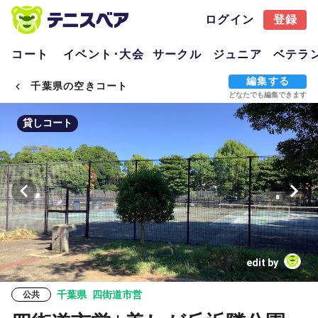
ログイン
登録
コート
イベント･大会
サークル
ジュニア
ベテラ
編集する
千葉県の空きコート
どなたでも編集できます
貸しコート
edit by
千葉県
四街道市営
公共