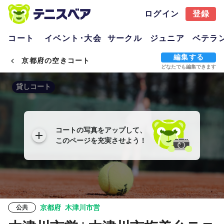
ログイン
登録
コート
イベント･大会
サークル
ジュニア
ベテラ
編集する
京都府の空きコート
どなたでも編集できます
貸しコート
コートの写真をアップして、
このページを充実させよう！
京都府
木津川市営
公共