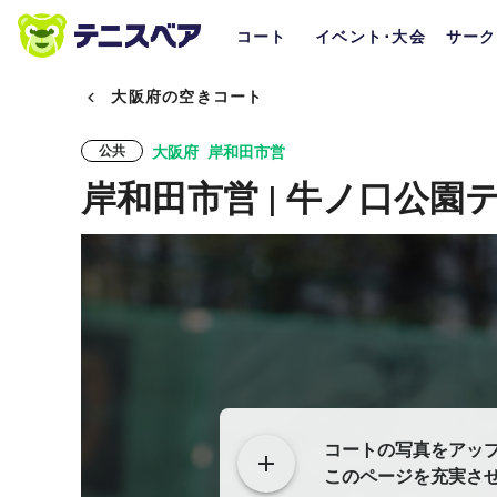
コート
イベント･大会
サーク
大阪府の空きコート
大阪府
岸和田市営
公共
岸和田市営 | 牛ノ口公園
コートの写真をアッ
このページを充実さ