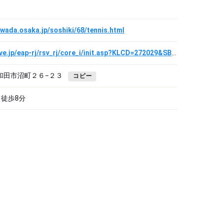
hiwada.osaka.jp/soshiki/68/tennis.html
https://www.pa-reserve.jp/eap-rj/rsv_rj/core_i/init.asp?KLCD=272029&SBT=1&Target=_Top&LCD=
府岸和田市沼町２６−２３
コピー
ら徒歩8分