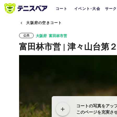
コート
イベント･大会
サーク
大阪府の空きコート
大阪府
富田林市営
公共
富田林市営 | 津々山台第
コートの写真をアッ
このページを充実さ