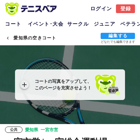
ログイン
登録
コート
イベント･大会
サークル
ジュニア
ベテラ
編集する
愛知県の空きコート
どなたでも編集できます
コートの写真をアップして、
このページを充実させよう！
愛知県
一宮市営
公共