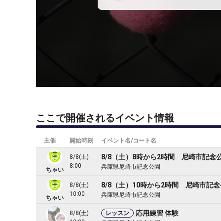
ここで開催されるイベント情報
主催
開始時刻
イベント名/コート名
8/8（土）8時から2時間 尼崎市記念
8/8(土)
8:00
兵庫県尼崎市記念公園
ちゃい
8/8（土）10時から2時間 尼崎市記
8/8(土)
10:00
兵庫県尼崎市記念公園
ちゃい
応用練習 体験
8/8(土)
レッスン