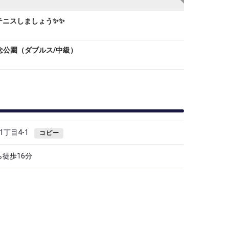
テニスしましょう✨✨
記念公園（ダブルス/中級）
丁目4-1
コピー
ら徒歩16分