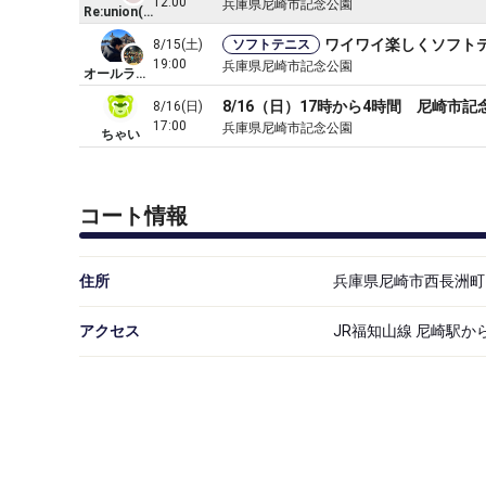
12:00
兵庫県尼崎市記念公園
Re:union(ユニオン)
ワイワイ楽しくソフト
8/15(土)
ソフトテニス
19:00
兵庫県尼崎市記念公園
オールラウンダーサークル🎾
8/16（日）17時から4時間 尼崎市
8/16(日)
17:00
兵庫県尼崎市記念公園
ちゃい
コート情報
住所
兵庫県尼崎市西長洲町1
アクセス
JR福知山線 尼崎駅か