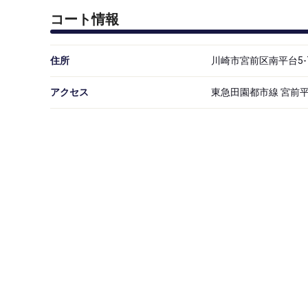
コート情報
住所
川崎市宮前区南平台5-
アクセス
東急田園都市線 宮前平