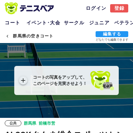
ログイン
登録
コート
イベント･大会
サークル
ジュニア
ベテラ
編集する
群馬県の空きコート
どなたでも編集できます
コートの写真をアップして、
このページを充実させよう！
群馬県
前橋市営
公共