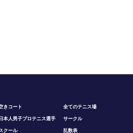
空きコート
全てのテニス場
日本人男子プロテニス選手
サークル
スクール
乱数表