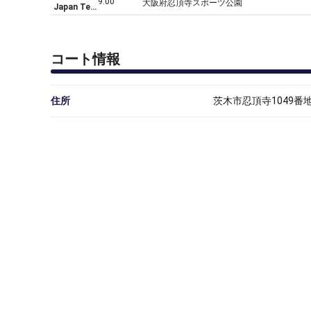
9:00
大阪府忍頂寺スポーツ公園
Japan Tennis Players Production
コート情報
住所
茨木市忍頂寺1049番