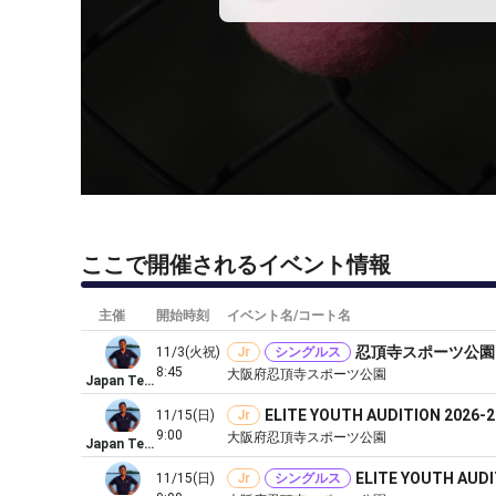
ここで開催されるイベント情報
主催
開始時刻
イベント名/コート名
忍頂寺スポーツ公園 
11/3(火祝)
Jr
シングルス
8:45
大阪府忍頂寺スポーツ公園
Japan Tennis Players Production
ELITE YOUTH AUDITION 20
11/15(日)
Jr
9:00
大阪府忍頂寺スポーツ公園
Japan Tennis Players Production
ELITE YOUTH AU
11/15(日)
Jr
シングルス