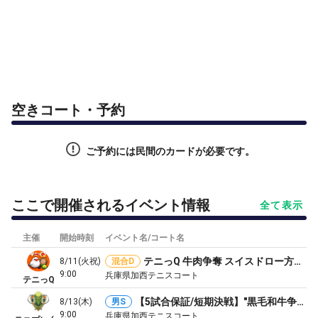
空きコート・予約
ご予約には民間のカードが必要です。
ここで開催されるイベント情報
全て表示
主催
開始時刻
イベント名/コート名
テニっQ 牛肉争奪 スイスドロー方式ビギナー級ミックスダブルス硬式テニス大会
8/11(火祝)
混合D
9:00
兵庫県加西テニスコート
テニっQ
【5試合保証/短期決戦】"黒毛和牛争奪戦！"中上級 男子シングルス 兵庫加西大会
8/13(木)
男S
9:00
兵庫県加西テニスコート