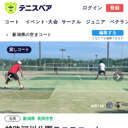
ログイン
登録
コート
イベント･大会
サークル
ジュニア
ベテラ
編集する
新潟県の空きコート
どなたでも編集できます
貸しコート
edit by
新潟県
長岡市営
公共