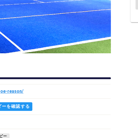
goe-reason/
ダーを確認する
ピー