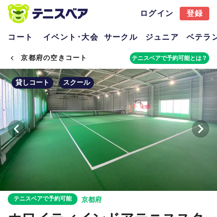
ログイン
登録
コート
イベント･大会
サークル
ジュニア
ベテラ
京都府の空きコート
テニスベアで予約可能とは？
貸しコート
スクール
テニスベアで予約可能
京都府