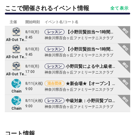
ここで開催されるイベント情報
全て表示
主催
開始時刻
イベント名/コート名
【小野田賢担当〜1時間集中レッスン〜】初中級
8/10(月)
レッスン
8:45
神奈川県百合ヶ丘ファミリーテニスクラブ
All-Out Tennis Academy
【小野田賢担当〜1時間集中レッスン〜】中上級
8/10(月)
レッスン
9:45
神奈川県百合ヶ丘ファミリーテニスクラブ
All-Out Tennis Academy
小野田賢による中上級者向けレッスン
8/10(月)
レッスン
17:00
神奈川県百合ヶ丘ファミリーテニスクラブ
All-Out Tennis Academy
★新会場★【オープン】月例：3本制混合団体［女D×男D×混D］
8/11(火祝)
混合団体
9:00
神奈川県百合ヶ丘ファミリーテニスクラブ
Chain
中級対象：小野田賢プロのクリニック〜ダブルスのボレー&サーブ
8/11(火祝)
レッスン
9:00
神奈川県百合ヶ丘ファミリーテニスクラブ
Chain
コート情報